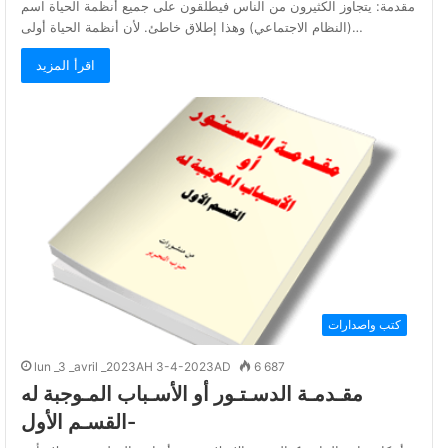
مقدمة: يتجاوز الكثيرون من الناس فيطلقون على جميع أنظمة الحياة اسم
(النظام الاجتماعي) وهذا إطلاق خاطئ. لأن أنظمة الحياة أولى…
اقرأ المزيد
كتب واصدارات
lun _3 _avril _2023AH 3-4-2023AD
6 687
مقـدمـة الدسـتـور أو الأسـباب المـوجبة له
-القسـم الأول