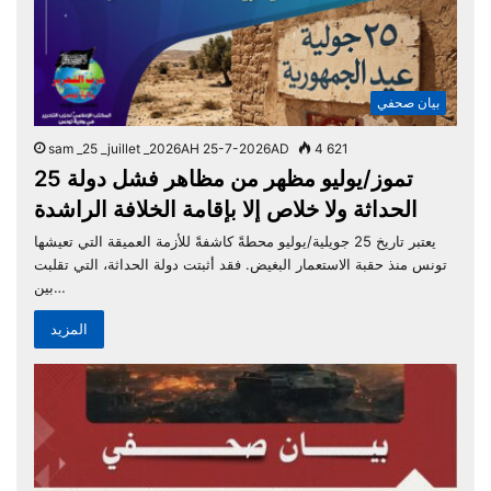
بيان صحفي
sam _25 _juillet _2026AH 25-7-2026AD
4 621
25 تموز/يوليو مظهر من مظاهر فشل دولة
الحداثة ولا خلاص إلا بإقامة الخلافة الراشدة
يعتبر تاريخ 25 جويلية/يوليو محطةً كاشفةً للأزمة العميقة التي تعيشها
تونس منذ حقبة الاستعمار البغيض. فقد أثبتت دولة الحداثة، التي تقلبت
بين…
المزيد