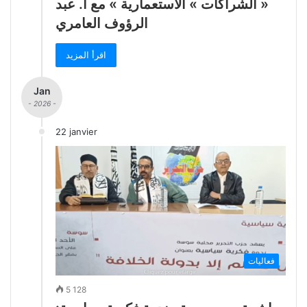
« الشراكات » الاستعمارية » مع أ. عبد
الرؤوف العامري
اقرأ المزيد
Jan
- 2026 -
22 janvier
فعاليات
5 128