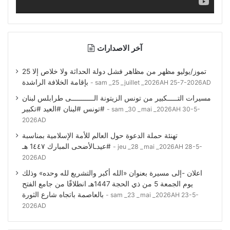
آخر الاصدارات
25 تموز/يوليو مظهر من مظاهر فشل دولة الحداثة ولا خلاص إلا
بإقامة الخلافة الراشدة
sam _25 _juillet _2026AH 25-7-2026AD
مسيرات التـــــكبير من تونس الزيتونة الـــــــــــى طرابلس لبنان
#تونس #لبنان #العيد #تكبير
sam _30 _mai _2026AH 30-5-
2026AD
تهنئة حملة الدعوة حول العالم للأمة الإسلامية بمناسبة
#عيدـالأضحى المبارك 1٤٤٧ هـ
jeu _28 _mai _2026AH 28-5-
2026AD
اعلان -إلى مسيرة بعنوان «الله أكبر والتشريع لله وحده» وذلك
يوم الجمعة 5 من ذي الحجة 1447هـ انطلاقًا من جامع الفتح
بالعاصمة باتجاه شارع الثورة
sam _23 _mai _2026AH 23-5-
2026AD