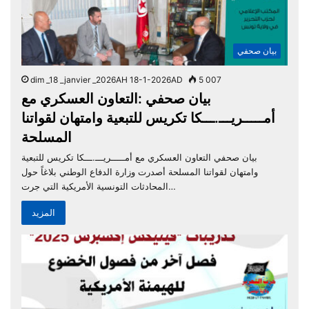
بيان صحفي
dim _18 _janvier _2026AH 18-1-2026AD
5 007
بيان صحفي :التعاون العسكري مع
أمـــــريـــ.ـــكا تكريس للتبعية وامتهان لقواتنا
المسلحة
بيان صحفي التعاون العسكري مع أمـــــريـــ.ـــكا تكريس للتبعية
وامتهان لقواتنا المسلحة أصدرت وزارة الدفاع الوطني بلاغاً حول
المحادثات التونسية الأمريكية التي جرت…
المزيد