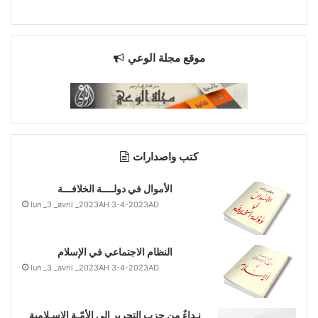
موقع مجلة الوعي
كتب واصدارات
الأموال في دولــــة الخلافـــة
lun _3 _avril _2023AH 3-4-2023AD
النظام الاجتماعي في الإسلام
lun _3 _avril _2023AH 3-4-2023AD
نـداءٌ من حزب التحرير إلى الأمّـة الإسـلامية