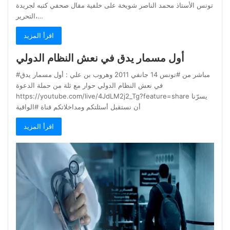
تونس الأستاذ محمد الناصر شويخة على خلفية مقال صحفي كتبه لجريدة
التحرير،…
اقرأ المزيد
أول مسمار يدق في نعش النظام الدولي
#مباشر من #تونس 14 جانفي 2011 وهروب بن علي : أول مسمار يدق
في نعش النظام الدولي حوار مع ثلة من حملة الدعوة
https://youtube.com/live/4JdLM2j2_Tg?feature=share يسرّنا
أن نستقبل أسئلتكم ومداخلاتكم قناة #الواقية
اقرأ المزيد