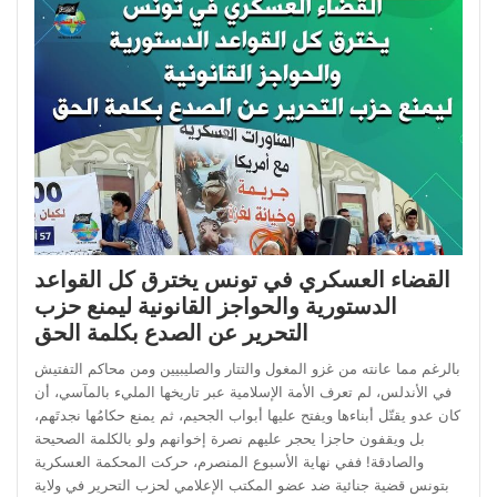
القضاء العسكري في تونس يخترق كل القواعد
الدستورية والحواجز القانونية ليمنع حزب
التحرير عن الصدع بكلمة الحق
بالرغم مما عانته من غزو المغول والتتار والصليبيين ومن محاكم التفتيش
في الأندلس، لم تعرف الأمة الإسلامية عبر تاريخها المليء بالمآسي، أن
كان عدو يقتّل أبناءها ويفتح عليها أبواب الجحيم، ثم يمنع حكامُها نجدتَهم،
بل ويقفون حاجزا يحجر عليهم نصرة إخوانهم ولو بالكلمة الصحيحة
والصادقة! ففي نهاية الأسبوع المنصرم، حركت المحكمة العسكرية
بتونس قضية جنائية ضد عضو المكتب الإعلامي لحزب التحرير في ولاية