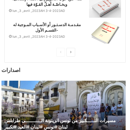
وبخـاصّـة أهـلُ القـوّة فيها
lun _3 _avril _2023AH 3-4-2023AD
مقـدمـة الدسـتـور أو الأسـباب المـوجبة له
-القسـم الأول
lun _3 _avril _2023AH 3-4-2023AD
التالى
الصفحة
السابقة
اصدارات
مسيرات التـــــكبير من تونس الزيتونة الـــــــــــى طرابلس
لبنان #تونس #لبنان #العيد #تكبير