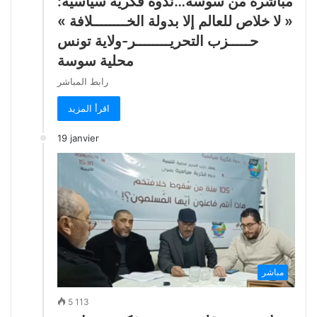
مباشرة من سوسة…ندوة فكرية سياسية:
« لا خلاص للعالم إلا بدولة الخــــــــلافة »
حـــــزب التحريــــــــر-ولاية تونس
محلية سوسة
رابط المباشر
اقرأ المزيد
19 janvier
مباشر
5 113