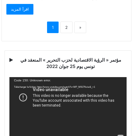
اقرأ المزيد
1
2
»
مؤتمر « الرؤية الاقتصادية لحزب التحرير » المنعقد في
تونس يوم 25 جوان 2022
Lecteur
Code 150: Unknown error.
vidéo
Télécharger le fichier: https://www.youtube.com/watch?v=MP_M917Nviw&_=1