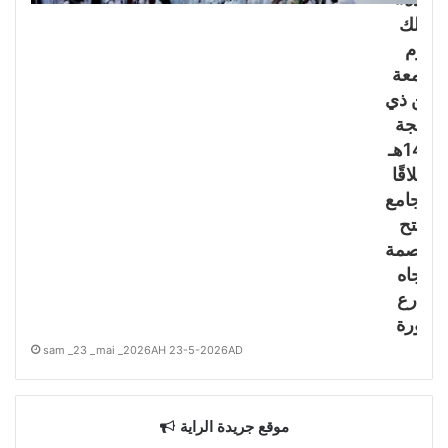
وذلك
يوم
الجمعة
5 من ذي
الحجة
1447هـ
انطلاقًا
ن جامع
الفتح
العاصمة
باتجاه
شارع
الثورة
sam _23 _mai _2026AH 23-5-2026AD
موقع جريدة الراية