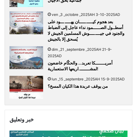
جماعية بحق الأجيال
ven _3 _octobre _2025AH 3-10-2025AD
بعد هجوم كيـــــ.ـــــان يهـــــ ـــود على
أسطــول الصــــــمود نداء عاجل إلى الضباط
والجنود في جيــــ.ــــوش المسلمين الجيش لا
يُسحق إلا بالجيش
dim _21 _septembre _2025AH 21-9-
2025AD
أمريــــــــكا تعربد… والحكّام خاضعون
لمشــــــــ.اريعها الاستعمارية!
lun _15 _septembre _2025AH 15-9-2025AD
من يوقف عربدة هذا الكيان المسخ؟
خبر وتعليق