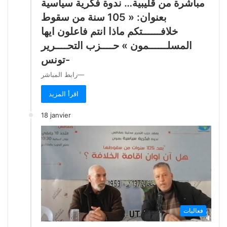
مباشرة من قليبية… ندوة فكرية سياسية
بعنوان: « 105 سنة من سقوط
خلافــــــتكم ماذا انتم فاعلون ايها
المسلــــــمون » حــــزب التحــــرير
-تونس
رابط المباشر—
اقرأ المزيد
18 janvier
فعاليات