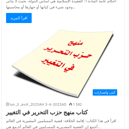
أحكام عامة المادة 1: العقيدة الإسلامية هي أساس الدولة، بحيث لا يتأتى
وجود شيء في كيانها أو جهازها أو محاسبتها…
اقرأ المزيد
كتب واصدارات
lun _3 _avril _2023AH 3-4-2023AD
1 592
كتاب منهج حزب التحرير في التغيير
اقرأ في هذا الكتاب: إقامة الخلافة: قضية المسلمين المصيرية في العالم
أجمع إن القضية المصـيرية للمسـلمين في العالم أجـمع هي…