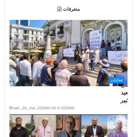
متفرقات
سيرات
لتـــــكبير
ن تونس
الزيتونة
ـــــــــــى
رابلس
لبنان
#تونس
فعاليات
#لبنان
#العيد
#تكبير
sam _30 _mai _2026AH 30-5-2026AD
هنئة حملة
دعوة حول
عالم للأمة