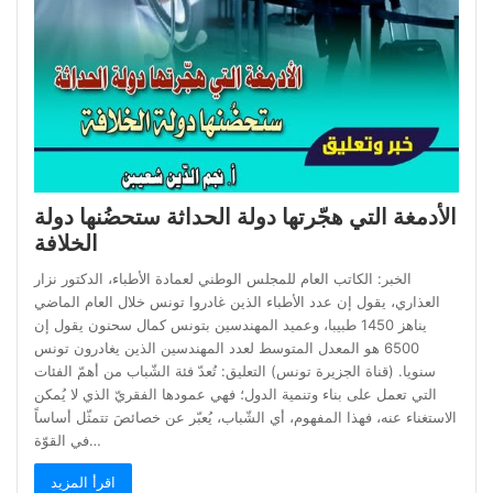
الأدمغة التي هجّرتها دولة الحداثة ستحضُنها دولة
الخلافة
الخبر: الكاتب العام للمجلس الوطني لعمادة الأطباء، الدكتور نزار
العذاري، يقول إن عدد الأطباء الذين غادروا تونس خلال العام الماضي
يناهز 1450 طبيبا، وعميد المهندسين بتونس كمال سحنون يقول إن
6500 هو المعدل المتوسط لعدد المهندسين الذين يغادرون تونس
سنويا. (قناة الجزيرة تونس) التعليق: تُعدّ فئة الشّباب من أهمّ الفئات
التي تعمل على بناء وتنمية الدول؛ فهي عمودها الفقريّ الذي لا يُمكن
الاستغناء عنه، فهذا المفهوم، أي الشّباب، يُعبّر عن خصائصَ تتمثّل أساساً
في القوّة…
اقرأ المزيد