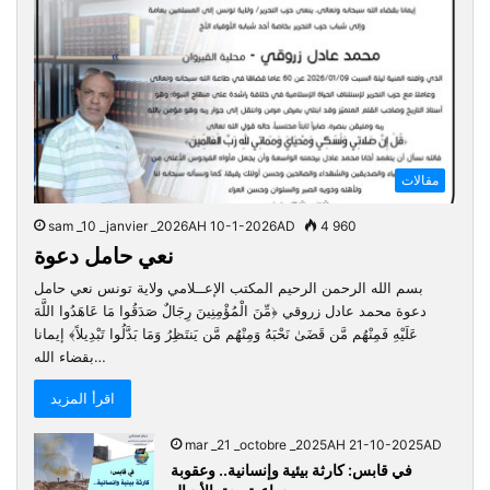
مقالات
sam _10 _janvier _2026AH 10-1-2026AD
4 960
نعي حامل دعوة
بسم الله الرحمن الرحيم المكتب الإعــلامي ولاية تونس نعي حامل
دعوة محمد عادل زروقي ﴿مِّنَ الْمُؤْمِنِينَ رِجَالٌ صَدَقُوا مَا عَاهَدُوا اللَّهَ
عَلَيْهِ فَمِنْهُم مَّن قَضَىٰ نَحْبَهُ وَمِنْهُم مَّن يَنتَظِرُ وَمَا بَدَّلُوا تَبْدِيلاً﴾ إيمانا
بقضاء الله…
اقرأ المزيد
mar _21 _octobre _2025AH 21-10-2025AD
في قابس: كارثة بيئية وإنسانية.. وعقوبة