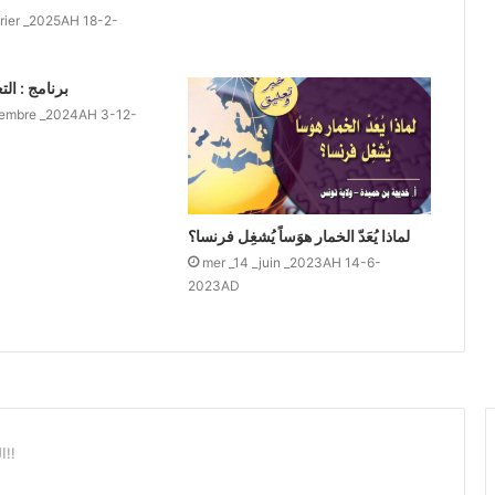
vrier _2025AH 18-2-
برنامج : ال
cembre _2024AH 3-12-
لماذا يُعَدّ الخمار هوَساً يُشغِل فرنسا؟
mer _14 _juin _2023AH 14-6-
2023AD