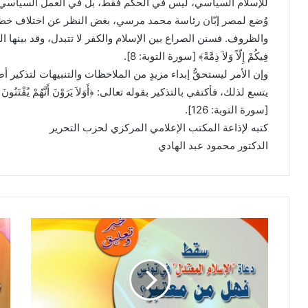
للإسلام السياسي، ليس في الحكم فقط، بل في العمل السياسي أ
وُضع لمصر إبّان رئاسة محمد مرسي، بغض النظر عن اختلاف خطوا
والظروف. فسنن الصراع بين الإسلام والكفر لا تتبدل، وقد بينها القرآن الكريم
فِيكُمْ إِلّاً وَلاَ ذِمَّةً﴾ [سورة التوبة: 8].
وإن الأمر ليستحقُّ إبداء مزيدٍ من الملاحظات والتنبيهات لتذكير أ
يتسع لذلك، فأكتفي بالتذكير بقوله تعالى: ﴿أَوَلاَ يَرَوْنَ أَنَّهُمْ يُفْتَنُونَ فِي كُلِّ عَ
[سورة التوبة: 126].
كتبه لإذاعة المكتب الإعلامي المركزي لحزب التحرير
الدكتور محمود عبد الهادي