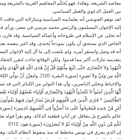
مقاصد الشريعة، وهكذا، فهو يُحَكِّم المفاهيم الغربية بالشريعة و
بين العمل الدعَوي والعمل السياسي.
لقد توهم الغنوشي أنه بعلمانيته السياسية وبتنازلاته التي فاقت 
إليه الإخوان المسلمون والرئيس محمد مرسي في مصر، ورأى في 
أنه تخلى عن الإسلام في طروحاته وأعماله السياسية. وقد قارن ن
الخاص الذي يستحق أن يكون نموذجاً يُحتذى. وقد اغتر بنفسه بعد 
أنه قد وصل واستقر أمره، ولم يلتفت إلى ما آل إليه الإخوان الم
بتقديمه تنازلات أكثر مما قدموا. ولكن الوقائع جاءت لتقرر الحقائق ا
الْيَهُودُ وَلاَ النَّصَارَى حَتَّى تَتَّبِعَ مِلَّتَهُمْ قُلْ إِنَّ هُدَى اللّهِ هُوَ الْهُدَى وَل
اللّهِ مِن وَلِيٍّ وَلاَ نَصِيرٍ﴾ [سورة ا
والإحباط وتخلي الناصرين، وأن هذا التولي من الكبائر التي قد تستدر
أَيُّهَا الَّذِينَ آمَنُواْ لاَ تَتَّخِذُواْ الْيَهُودَ وَالنَّصَارَى أَوْلِيَاء بَعْضُهُمْ أَوْلِيَاء بَعْ
الظَّالِمِينَ * فَتَرَى الَّذِينَ فِي قُلُوبِهِم مَّرَضٌ يُسَارِعُونَ فِيهِمْ يَقُولُونَ نَخْ
عالم بالشرع بل يتغافل عن آياتٍ قطعية الدلالة، وهو يقرأ قوله تعالى: ﴿وَلاَ تَرْك
لَكُم مِّن دُونِ اللّهِ مِنْ أَوْلِيَاء ثُمَّ لاَ تُنصَرُونَ﴾ [سورة هود: 113]!
إن الذي يجري في تونس مخطط له منذ سقوط النظام البائد، وهو يُنَ