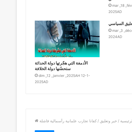
mar _18 _fé
2025AD
تعليق السياسي
mar _3 _dé
2024AD
الأدمغة التي هجّرتها دولة الحداثة
ستحضُنها دولة الخلافة
dim _12 _janvier _2025AH 12-1-
2025AD