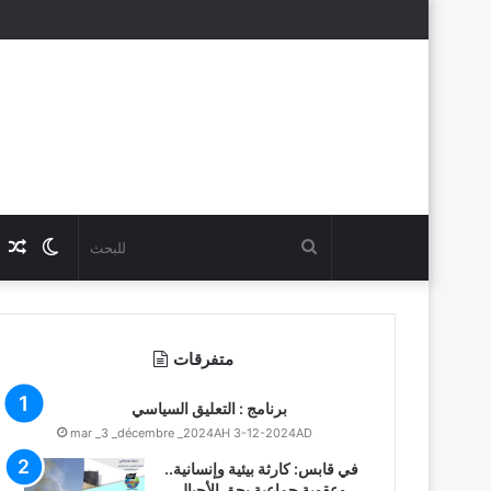
للبحث
Switch
عناوين
skin
متفرقات
برنامج : التعليق السياسي
mar _3 _décembre _2024AH 3-12-2024AD
في قابس: كارثة بيئية وإنسانية..
وعقوبة جماعية بحق الأجيال