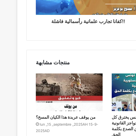
كفانا تجارب علمانية رأسمالية فاشلة!!
منتجات مشابهة
نس يخترق كل
من يوقف عربدة هذا الكيان المسخ؟
واجز القانونية
lun _15 _septembre _2025AH 15-9-
 الصدع بكلمة
2025AD
الحق