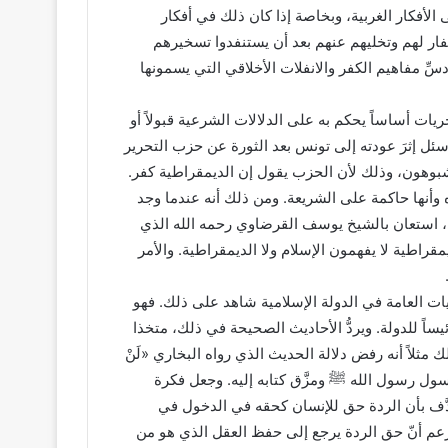
الأفكار الغربية، وبخاصة إذا كان ذلك في أفكار
فار لهم وتخليهم عنهم بعد أن يستنفدوا تسخيرهم
ِ مفاهيم الكفر والانفلات الأخلاقي التي يسمونها
يات أساساً يحكم به على الدلالات الشرعية قبولاً أو
 سئل إثرَ عودته إلى تونس بعد الثورة عن حزب التحرير
وهون، وذلك لأن الحزب يقول إن الديمقراطية كفر.
أنها حاكمة على الشريعة. ومن ذلك أنه عندما وجد
، استعان بالشيخ يوسف القرضاوي رحمه الله الذي
راطية لا يفهمون الإسلام ولا الديمقراطية. والأمر
يات العامة في الدولة الإسلامية شاهد على ذلك. فهو
يساً للدولة. ويردُّ الأحاديث الصحيحة في ذلك، متخذا
ثلاً أنه رفض دلالة الحديث الذي رواه البخاري «لَنْ
أنه قتل رسول رسول الله ﷺ ومزَّق كتابه إليه. وجعل فكرة
دَّف بأن الردة حق للإنسان كحقه في الدخول في
 زعم أنّ حق الردة يرجع إلى حفظ العقل الذي هو من