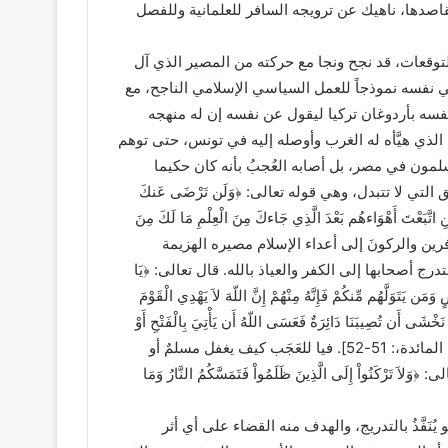
مقاصدها، ناهيك عن ترويجه السافر للعلمانية وللفصل
التوقعات، قد نجح ونجا مع حركته من المصير الذي آل
نفسه نموذجاً للعمل السياسي الإسلامي الناجح، مع
فسه بأردوغان تركيا ليقول عن نفسه إن له منهجه
الذي هيَّأه له الغرب وأوصله إليه في تونس، حتى توهم
سلمون في مصر، بل أصابه العُجبُ بأنه كان حكيما
لتي لا تتبدل، وهي قوله تعالى: ﴿وَلَن تَرْضَى عَنكَ
َئِنِ اتَّبَعْتَ أَهْوَاءهُم بَعْدَ الَّذِي جَاءكَ مِنَ الْعِلْمِ مَا لَكَ مِنَ
لبقرة: 120]. ولتقرِّرَ أنَّ تولِّي الكافرين والركونَ إلى أعداء الإسلام مصيره الهزيمة
ج أصحابها إلى الكفر والعياذ بالله. قال تعالى: ﴿يَا
ضٍ وَمَن يَتَوَلَّهُم مِّنكُمْ فَإِنَّهُ مِنْهُمْ إِنَّ اللّهَ لاَ يَهْدِي الْقَوْمَ
شَى أَن تُصِيبَنَا دَائِرَةٌ فَعَسَى اللّهُ أَن يَأْتِيَ بِالْفَتْحِ أَوْ
أَمْرٍ مِّنْ عِندِهِ فَيُصْبِحُواْ عَلَى مَا أَسَرُّواْ فِي أَنْفُسِهِمْ نَادِمِينَ﴾ [سورة المائدة،: 51-52]. فيا للعَجَب كيف يغفل مسلمٌ أو
َنُواْ إِلَى الَّذِينَ ظَلَمُواْ فَتَمَسَّكُمُ النَّارُ وَمَا
فَّذُ بالتدريج، والهدف منه القضاء على أي أثر