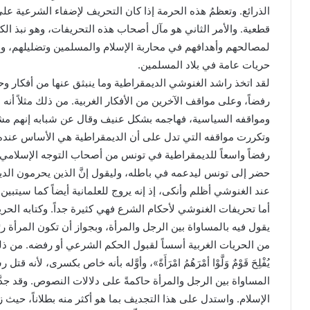
الذرائع. وتعظمُ هذه الحرمة إذا كان التحريف لإضفاء الشرعية على 
قطعية. والأمر الثاني هو مآل أصحاب هذه التحريفات، وهو نبذ الك
لمصالحهم وأهدافهم في محاربة الإسلام والمسلمين وتضليلهم، ودسّ
حريات عامة في بلاد المسلمين.
لقد اتخذ راشد الغنوشي الديمقراطية وما ينبثق عنها من أفكار وحر
رفضاً، وعلى مواقف الآخرين من الأفكار الغربية. من ذلك مثلاً أنه
ومواقفه السياسية، فهاجمه بشكل عنيف وقال عن شبابه إنهم مشب
وتكررت مواقفه التي تدل على أن الديمقراطية هي الأساس عنده و
رفضاً واسعاً للديمقراطية في تونس من أصحاب التوجه الإسلامي
حضر إلى تونس ليدعمه في باطله، وليقول إنَّ الذين يحرمون الديمق
عند الغنوشي أظلم وأنكى، إذ إنه يروج للعلمانية أيضاً كما سيتبين.
أما تحريفات الغنوشي لأحكام الشرع فهي كثيرة جداً. وكتابه الحر
يقول فيه بالمساواة بين الرجل والمرأة، وبجواز أن تكون المرأة رئ
من الحريات الغربية أسساً لقبول الحكم الشرعي أو رفضه. من ذلك م
يُفْلِحَ قَوْمٌ وَلَّوْا أمْرَهُمُ امْرَأَةً»، وأوَّله بأنه خاص بكسرى، ل
المساواة بين الرجل والمرأة حاكمةً على دلالات النصوص. وقد ج
الإسلام. واستدل على هذا التجديف بما هو أكثر منه بطلاناً، حيث