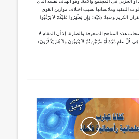
و الحزبي في المجتمع والأمة. وهو الهدف نفسه الذي
ت التنفيذ وملابساتها بسبب اختلاف موازين القوى
 ومنها: ﴿كَيْفَ وَإِن يَظْهَرُوا عَلَيْكُمْ لاَ يَرْقُبُواْ
صحاب هذه المناهج المنحرفة والضارة، إلا أن المقام لا
امٍ مَّرَّةً أَوْ مَرَّتَيْنِ ثُمَّ لاَ يَتُوبُونَ وَلاَ هُمْ يَذَّكَّرُونَ﴾