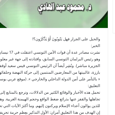
والحبل على الجرار فهل يَتُوبُونَ أَوْ يَذَّكَرُون؟!
الخبر:
وهو رئيس البرلمان التونسي السابق، واقتادته إلى جهة غير معلوم
بارزة، غالبيتها من المعارضين المنتمين إلى حركة النهضة وحلفائها
« بالتآمر على أمن الدولة الداخلي والخارجي ». (موقع عربي بوس
التعليق:
تحمل هذه الأخبار والوقائع الكثير من الدلالات، وترجع بالمتابع 
تجاهلها والقفز عنها بذرائع ضغط الواقع وحجم الهيمنة الغربية. و
للذين يوالون أعداء الإسلام ويركنون إليهم. وما أكثرَ الآيات التي ت
إن الهدف من هذا التعليق أمران: الأول التذكير بعِظمِ حرمة تحري