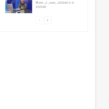
dim _2 _mars _2025AH 2-3-
2025AD
ا
ا
ل
ل
ت
ص
ا
ف
ل
ح
ى
ة
ا
ل
س
ا
ب
ق
ة