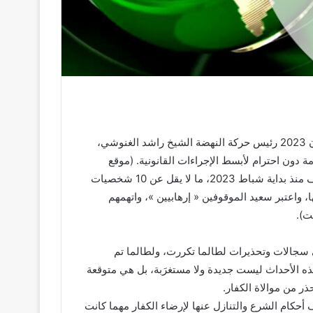
نشرت مصادر عدة أن قوات الأمن التونسي اعتقلت في 17 نيسان 2023 رئيس حركة النهضة الشيخ راشد الغنوشي،
ة دون احترام لأبسط الإجراءات القانونية. (موقع
الجزيرة مباشر). ونُشِر أيضاً أن الرئيس التونسي قيس سعيد أوقف منذ بداية شباط 2023، ما لا يقل عن 10 شخصيات
، واعتبر سعيد الموقوفين « إرهابيين »، واتهمهم
ت).
إلى سجالات وتحذيرات لطالما تكررت، ولطالما تم
هذه الأحداث ليست جديدة ولا مستغرَبة، بل هي متوقعة
حذر من موالاة الكفار.
ف أحكام الشرع والتنازل عنها لإرضاء الكفار مهما كانت