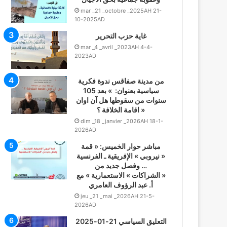
mar _21 _octobre _2025AH 21-
10-2025AD
غاية حزب التحرير
mar _4 _avril _2023AH 4-4-
2023AD
من مدينة صفاقس ندوة فكرية
سياسية بعنوان: » بعد 105
سنوات من سقوطها هل آن اوان
اقامة الخلافة ؟ »
dim _18 _janvier _2026AH 18-1-
2026AD
مباشر حوار الخميس: « قمة
« نيروبي » الإفريقية ـ الفرنسية
… وفصل جديد من
« الشراكات » الاستعمارية » مع
أ. عبد الرؤوف العامري
jeu _21 _mai _2026AH 21-5-
2026AD
التعليق السياسي 21-01-2025