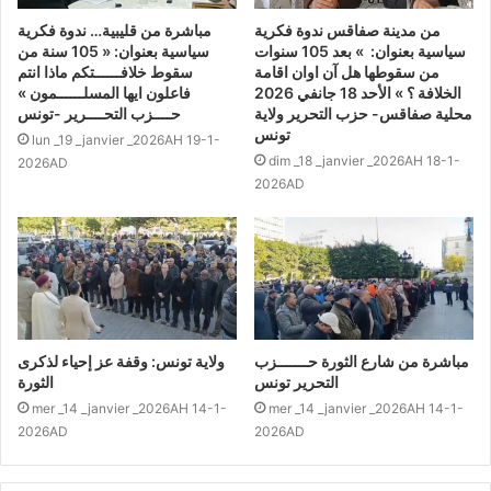
من مدينة صفاقس ندوة فكرية
مباشرة من قليبية… ندوة فكرية
سياسية بعنوان: » بعد 105 سنوات
سياسية بعنوان: « 105 سنة من
من سقوطها هل آن اوان اقامة
سقوط خلافــــــتكم ماذا انتم
الخلافة ؟ » الأحد 18 جانفي 2026
فاعلون ايها المسلــــــمون »
محلية صفاقس- حزب التحرير ولاية
حــــزب التحــــرير -تونس
تونس
lun _19 _janvier _2026AH 19-1-
dim _18 _janvier _2026AH 18-1-
2026AD
2026AD
مباشرة من شارع الثورة حـــــــزب
ولاية تونس: وقفة عز إحياء لذكرى
التحرير تونس
الثورة
mer _14 _janvier _2026AH 14-1-
mer _14 _janvier _2026AH 14-1-
2026AD
2026AD