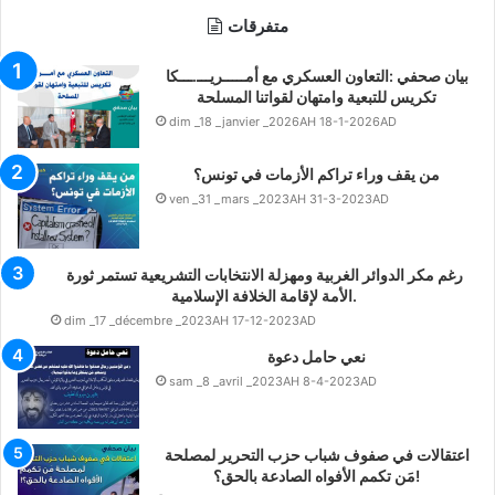
متفرقات
بيان صحفي :التعاون العسكري مع أمـــــريـــ.ـــكا
تكريس للتبعية وامتهان لقواتنا المسلحة
dim _18 _janvier _2026AH 18-1-2026AD
من يقف وراء تراكم الأزمات في تونس؟
ven _31 _mars _2023AH 31-3-2023AD
رغم مكر الدوائر الغربية ومهزلة الانتخابات التشريعية تستمر ثورة
الأمة لإقامة الخلافة الإسلامية.
dim _17 _décembre _2023AH 17-12-2023AD
نعي حامل دعوة
sam _8 _avril _2023AH 8-4-2023AD
اعتقالات في صفوف شباب حزب التحرير لمصلحة
مَن تكمم الأفواه الصادعة بالحق؟!