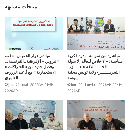
منتجات مشابهة
مباشرة من سوسة…ندوة فكرية
مباشر حوار الخميس: « قمة
سياسية: « لا خلاص للعالم إلا بدولة
« نيروبي » الإفريقية ـ الفرنسية …
الخــــــــلافة » حـــــزب
وفصل جديد من « الشراكات »
التحريــــــــر-ولاية تونس محلية
الاستعمارية » مع أ. عبد الرؤوف
سوسة
العامري
jeu _21 _mai _2026AH 21-5-
jeu _22 _janvier _2026AH 22-1-
2026AD
2026AD