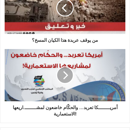
من يوقف عربدة هذا الكيان المسخ؟
أمريــــــــكا تعربد... والحكّام خاضعون لمشــــــــ.اريعها
الاستعمارية!