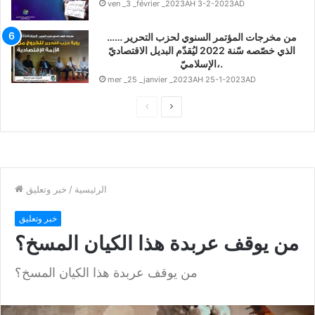
ven _3 _février _2023AH 3-2-2023AD
…… من مخرجات المؤتمر السنوي لحزب التحرير
الذي خصّصه سّنة 2022 ليُقدّم البديل الاقتصاديّ
الإسلاميّ،.
mer _25 _janvier _2023AH 25-1-2023AD
ا
ا
ل
ل
ت
ص
ا
ف
ل
ح
ى
ة
ا
ل
س
ا
ب