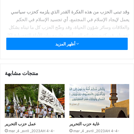
وقد تبنى الحزب من هذه الفكرة القدر الذي يلزمه كحزب سياسي
يعمل لإيجاد الإسلام في المجتمع، أي تجسيد الإسلام في الحكم
والعلاقات وسائر شؤون الحياة، وقد وضّح الحزب كل ما تبناه بشكل
تفصيلي في كتبه ونشراته التي أصدرها، مع بيان الأدلة التفصيلية لكل
حكم، ولكل رأي، ولكل فكر، ولكل مفهوم.
أظهر المزيد
منتجات مشابهة
غاية حزب التحرير
عمل حزب التحرير
mar _4 _avril _2023AH 4-4-
mar _4 _avril _2023AH 4-4-