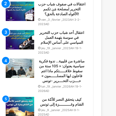
اعتقالات في صفوف شباب حزب
التحرير لمصلحة مَن تكمم
الأفواه الصادعة بالحق؟!
ven _3 _février _2023AH 3-2-
2023AD
اعتقال أحد شباب حزب التحرير
في سوسة بتهمة العمل
السياسي على أساس الإسلام
jeu _19 _janvier _2023AH 19-1-
2023AD
مباشرة من قليبية… ندوة فكرية
سياسية بعنوان: « 105 سنة من
سقوط خلافــــــتكم ماذا انتم
فاعلون ايها المسلــــــمون »
حــــزب التحــــرير -تونس
lun _19 _janvier _2026AH 19-1-
2026AD
كيف يتحقق النصر للأمّة من
الشام وغـــــــــــزة إلى تونس
jeu _9 _janvier _2025AH 9-1-
2025AD