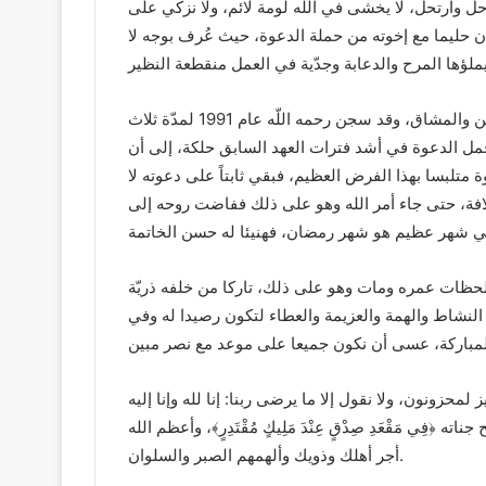
ا حل وارتحل، لا يخشى في الله لومة لائم، ولا نزكي على
كان حليما مع إخوته من حملة الدعوة، حيث عُرف بوجه لا
وكان رحمه الله طائعا مخلصا متحملا في سبيل ذلك السجن والمشاق، وقد سجن رحمه اللّه عام 1991 لمدّة ثلاث
حت المراقبة الإداريّة منذ سنة 2000، وظل يحمل الدعوة في أشد فترات العهد السابق حلكة، إلى أن
متلبسا بهذا الفرض العظيم، فبقي ثابتاً على دعوته لا
لخلافة، حتى جاء أمر الله وهو على ذلك ففاضت روحه إلى
لحظات عمره ومات وهو على ذلك، تاركا من خلفه ذريّة
النشاط والهمة والعزيمة والعطاء لتكون رصيدا له وفي
لمحزونون، ولا نقول إلا ما يرضى ربنا: إنا لله وإنا إليه
ِي مَقْعَدِ صِدْقٍ عِنْدَ مَلِيكٍ مُقْتَدِرٍ﴾، وأعظم الله
أجر أهلك وذويك وألهمهم الصبر والسلوان.