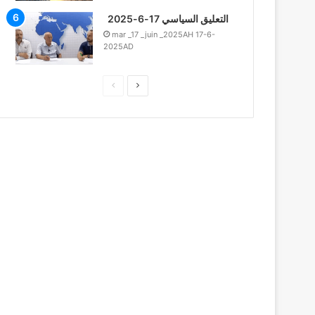
التعليق السياسي 17-6-2025
mar _17 _juin _2025AH 17-6-
2025AD
ا
ا
ل
ل
ت
ص
ا
ف
ل
ح
ى
ة
ا
ل
س
ا
ب
ق