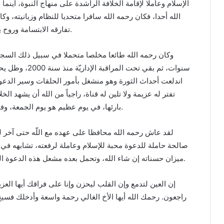
الإسلام وعاملا لإقامة الخلافة الراشدة على منهاج النبوة، أينم
الله أحدا، فكان رحمه الله سافرا متحديا للنظام وزبانيته، و
تفارقه الابتسامة وروح يملؤها المرح والدعابة وجدّية في العمل منقطعة النظير.
سنوات، ثم بقي ت
اندلعت أحداث الثورة وهو منشغل بأمور الحلقات وسير الدعوة 
تفتر له عزيمة ولا تلين له قناة، راجياً من الله أن يشهد ا
بارئها، في يوم عظيم هو يوم الجمعة، وفي شهر عظيم هو شهر رمضان، فهنيئا له حسن الخاتمة.
لقد عاش رحمه الله محافظا على عهده مع اللّه حتى آخر 
صالحة حاملة للدعوة محبة للإسلام وعاملة لرفعته، تشابهه في 
ميزان حسناته إن شاء الله، وتحمل بعده مشعل هذه الدعوة المباركة، عسى أن نكون جميعا على موعد مع نصر مبين.
إن العين لتدمع وإن القلب ليحزن وإنا على فراقك أيها العزيز 
راجعون. رحمك الله أيها الأخ الغالي رحمة واسعة وأدخلك فسيح جناته ﴿ف