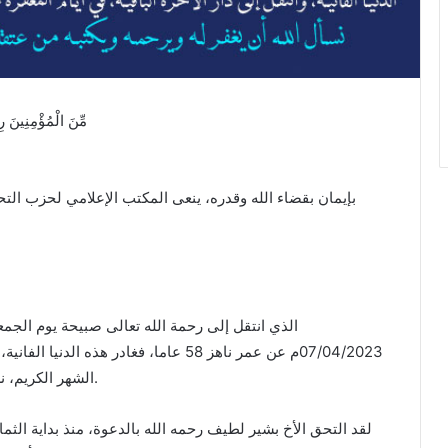
﴿مِّنَ الْمُؤْمِنِينَ 
بإيمان بقضاء الله وقدره، ينعى المكتب الإعلامي لحزب ال
07/04/2023م عن عمر ناهز 58 عاما، فغادر هذ
الشهر الكريم، نسأل الله أن يغفر له ويرحمه ويكتبه من عتقائه من النار.
لقد التحق الأخ بشير لطيف رحمه الله بالدعوة، منذ بداية الث