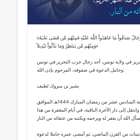
رِجَالٌ صَدَقُواْ مَا عَاهَدُواْ اللَّهَ عَلَيْهِ فَمِنْهُم مَّن قَضَى نَحْبَهُ
وَمِنْهُم مَّن يَنتَظِرُ وَمَا بَدَّلُواْ تَبْدِيلاً﴾
تحرير في ولاية تونس، أحد رجال حزب التحرير في تونس
وحامل الدعوة في صفوفه، المرحوم بإذن الله:
بشير بن مبروك لطيف
الذي انتقل إلى رحمة الله تعالى صبيحة يوم الجمعة السادس عشر من رمضان المبارك 1444هـ الموافق
ه الدنيا الفانية، وانتقل إلى دار الآخرة الباقية، في أيام المغفرة من هذا
مانينات من القرن الماضي، ثم أمضى عمره حاملا لدعوة