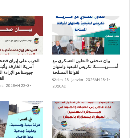
بيان صحفي :التعاون العسكري مع
الحرب على إيران فضحت
أمـــــريـــ.ـــكا تكريس للتبعية وامتهان
أمريكا الخارقة وأثب
لقواتنا المسلحة
جيوشنا هو الإرادة 
الق
dim _18 _janvier _2026AH 18-1-
ars _2026AH 22-3-
2026AD