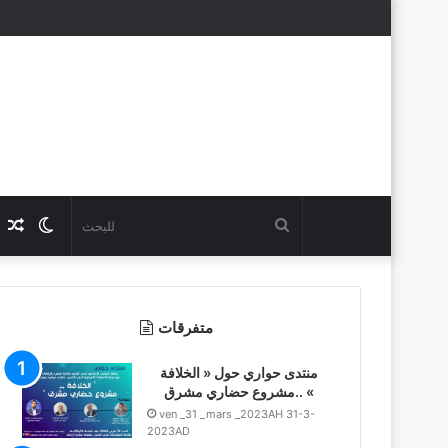
للبحث
Switch
عناوين
skin
متفرقات
منتدى حواري حول « الخلافة
..مشروع حضاري مشرق «
ven _31 _mars _2023AH 31-3-
2023AD