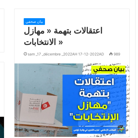
بيان صحفي
اعتقالات بتهمة « مهازل
الانتخابات »
sam _17 _décembre _2022AH 17-12-2022AD
989