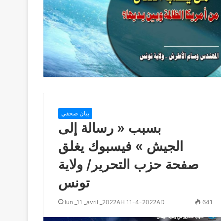
بيان صحفي
بسبب « رسالة إلى
الجيش » فيسبوك يغلق
صفحة حزب التحرير/ ولاية
تونس
lun _11 _avril _2022AH 11-4-2022AD
641