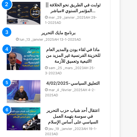
ثوابت في الطريق نحو الخلافة ||
المؤتمر السنوي #مباشر…
mer _29 _janvier _2025AH 29-
1-2025AD
برنامج مايك التحرير
lun _13 _janvier _2025AH 13-1-2025AD
ماذا في لقاء بودن والمدير العام
للخزينة الفرنسية غير المزيد من
التبعية وتعميق للأزمة!
sam _25 _mars _2023AH 25-
3-2023AD
التعليق السياسي-4/02/2025
mar _4 _février _2025AH 4-2-
2025AD
اعتقال أحد شباب حزب التحرير
في سوسة بتهمة العمل
السياسي على أساس الإسلام
jeu _19 _janvier _2023AH 19-1-
2023AD