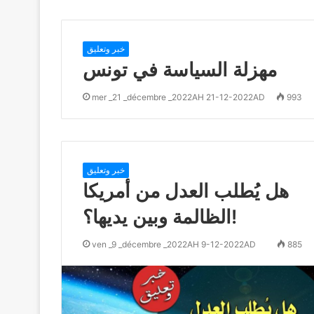
خبر وتعليق
مهزلة السياسة في تونس
mer _21 _décembre _2022AH 21-12-2022AD
993
خبر وتعليق
هل يُطلب العدل من أمريكا
الظالمة وبين يديها؟!
ven _9 _décembre _2022AH 9-12-2022AD
885