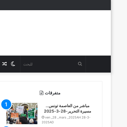
للبحث
Switch
عناوين
skin
متفرقات
مباشر من العاصمة تونس…
مسيرة التحرير-28-3-2025
ven _28 _mars _2025AH 28-3-
2025AD