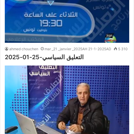
ahmed chouchen
mar _21 _janvier _2025AH 21-1-2025AD
5 310
التعليق السياسي-25-01-2025