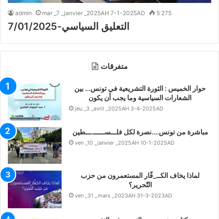
admin
mar _7 _janvier _2025AH 7-1-2025AD
5 275
التعليق السياسي-7/01/2025
متفرقات
حوار الخميس : الثورة التشريعية في تونس… بين
الشعارات السياسية وما يجب أن يكون
jeu _3 _avril _2025AH 3-4-2025AD
مباشرة من تونس….نصرة لكل فلـــســــــ.ـــطين
ven _10 _janvier _2025AH 10-1-2025AD
لماذا يخاف الكــ_فّار المستعمرون من حزب
التّحرير؟
ven _31 _mars _2023AH 31-3-2023AD