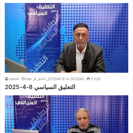
admin
mar _8 _avril _2025AH 8-4-2025AD
2 029
التعليق السياسي 8-4-2025