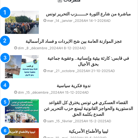
مباشرة من شارع الثورة حـــــــزب التحرير تونس
mer _14 _janvier _2026AH 14-1-2026AD
عجز الموازنة العامة بين شح الايردات و فساد الرأسمالية
dim _8 _décembre _2024AH 8-12-2024AD
في قابس: كارثة بيئية وإنسانية.. وعقوبة جماعية
بحق الأجيال
mar _21 _octobre _2025AH 21-10-2025AD
ندوة فكرية سياسية
dim _15 _décembre _2024AH 15-12-2024AD
القضاء العسكري في تونس يخترق كل القواعد
الدستورية والحواجز القانونية ليمنع حزب التحرير عن
الصدع بكلمة الحق
sam _15 _février _2025AH 15-2-2025AD
ليبيا والأطماع الأمريكية