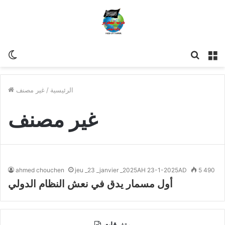
مة
للبحث
Switch
skin
الرئيسية
/
غير مصنف
غير مصنف
ahmed chouchen
jeu _23 _janvier _2025AH 23-1-2025AD
5 490
أول مسمار يدق في نعش النظام الدولي
متفرقات