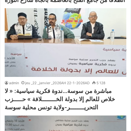
admin
jeu _22 _janvier _2026AH 22-1-2026AD
5 128
مباشرة من سوسة…ندوة فكرية سياسية: « لا
خلاص للعالم إلا بدولة الخــــــــلافة » حـــــزب
التحريــــــــر-ولاية تونس محلية سوسة