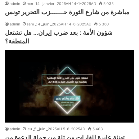
admin
mer _14 _janvier _2026AH 14-1-2026AD
5 035
مباشرة من شارع الثورة حـــــــزب التحرير تونس
admin
sam _14 _juin _2025AH 14-6-2025AD
5 360
شؤون الأمة : بعد ضرب إيران… هل تشتعل
المنطقة؟
admin
jeu _5 _juin _2025AH 5-6-2025AD
5 403
تهنئة عابرة للقارات من ثلة من حملة الدعوة من