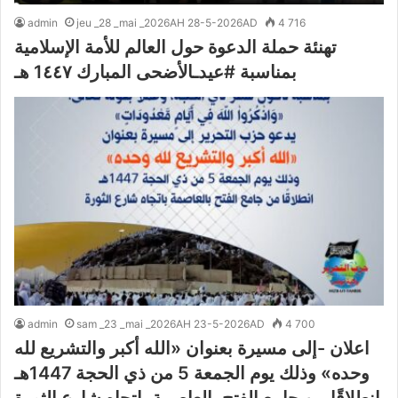
admin
jeu _28 _mai _2026AH 28-5-2026AD
4 716
تهنئة حملة الدعوة حول العالم للأمة الإسلامية
بمناسبة #عيدـالأضحى المبارك 1٤٤٧ هـ
admin
sam _23 _mai _2026AH 23-5-2026AD
4 700
اعلان -إلى مسيرة بعنوان «الله أكبر والتشريع لله
وحده» وذلك يوم الجمعة 5 من ذي الحجة 1447هـ
انطلاقًا من جامع الفتح بالعاصمة باتجاه شارع الثورة