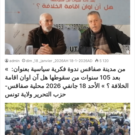
admin
dim _18 _janvier _2026AH 18-1-2026AD
5 120
من مدينة صفاقس ندوة فكرية سياسية بعنوان: »
بعد 105 سنوات من سقوطها هل آن اوان اقامة
الخلافة ؟ » الأحد 18 جانفي 2026 محلية صفاقس-
حزب التحرير ولاية تونس