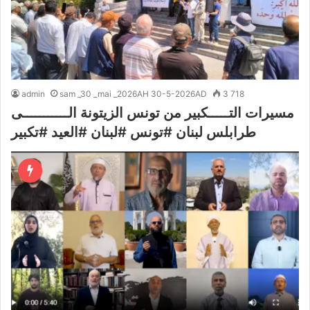
admin
sam _30 _mai _2026AH 30-5-2026AD
3 718
مسيرات التـــــكبير من تونس الزيتونة الـــــــــــى
طرابلس لبنان #تونس #لبنان #العيد #تكبير