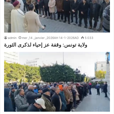
admin
mer _14 _janvier _2026AH 14-1-2026AD
5 033
ولاية تونس: وقفة عز إحياء لذكرى الثورة