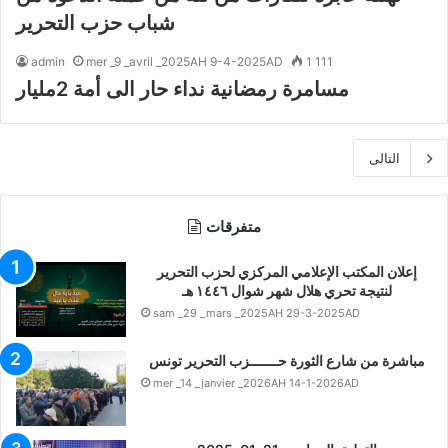
شباب حزب التحرير
admin
mer _9 _avril _2025AH 9-4-2025AD
1 111
مسامرة رمضانية نداء حار الى أمة 2مليار
التالى
متفرقات
إعلان المكتب الإعلامي المركزي لحزب التحرير
لنتيجة تحري هلال شهر شوال ١٤٤٦ هـ
sam _29 _mars _2025AH 29-3-2025AD
مباشرة من شارع الثورة حـــــــزب التحرير تونس
mer _14 _janvier _2026AH 14-1-2026AD