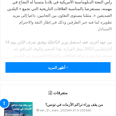
رأس البعثة الدبلوماسية الأمريكية في بلادنا متمنيا له النجاح في
مهمته، مستعرضا بالمناسبة العلاقات التاريخية التي تجمع « البلدين
الصديقين »، مثمّنا مستوى التعاون بين الجانبين، داعيا إلى مزيد
تطويره لما فيه خير الطرفين وذلك في إطار الثقة والاحترام
المتبادل!
من جهة أخرى، فقد استقبل وزير الدّاخليّة توفيق شرف الدّين يوم 14
آذار/مارس 2023 بمقرّ الوزارة، هذا السفير والوفد المرافق له،
مستعرضا بدوره عراقة العلاقات والشراكة المتميزة بين البلدين
وسبل دعمها في مجال التعاون الثنائي والمحاور ذات الاهتمام
أظهر المزيد
المشترك بحسب بلاغ لوزارة الداخلية، احتفى بتثمين السفير
الأمريكي لمستوى الحرفية التي تتمتع بها الوحدات الأمنية في تطبيق
القانون في كنف احترام الحقوق والحريات، والمهنية التي تبديها خلال
التعامل مع التجمعات، مع أن صور اللقاء نفسها توحي بأن الوزير كان
متفرقات
في وضع أقرب إلى التحقيق منه إلى الإشادة والتثمين.
من يقف وراء تراكم الأزمات في تونس؟
وإننا في المكتب الإعلامي لحزب التحرير/ ولاية تونس، يهمّنا أن
ven _31 _mars _2023AH 31-3-2023AD
نخاطب عقلاء هذا البلد، وأن نشير إلى الأمور التالية، عسى أن تعيها