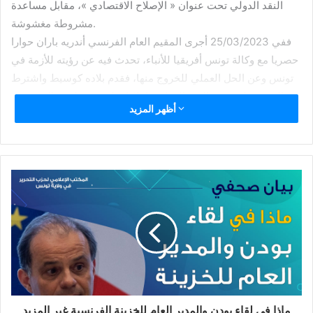
أمريكا هي خيانة عظمى وحرام شرعا، وأن فاعلها يستحق العقاب
الشديد في الدنيا والخزي والعذاب في الآخرة، لأنها تعني سيطرة
الكفار على المسلمين وبلادهم، وأن الخلافة القائمة قريبا بإذن الله
هي الوحيدة القادرة على قطع الأيادي الممتدة إلى البلاد الإسلامية
ومنها تونس.
قال تعالى: ﴿وَلَن يَجْعَلَ اللَّهُ لِلْكَافِرِينَ عَلَى الْمُؤْمِنِينَ سَبِيلاً﴾.
الخميس، 24 شعبان 1444ه الموافق 2023/03/16م
المكتب الإعلامي لحزب التحرير
في ولاية تونس
نُذكر الجميع في هذا البلد حكّاما