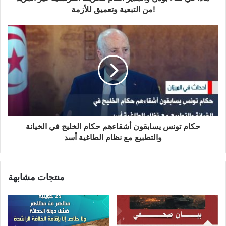
ومحكومين بأن الاتفاقيات والترتيبات
العسكرية والأمنية المبرمة مع دول الكفر
وعلى رأسها أمريكا هي خيانة عظمى
وحرام شرعا، وأن فاعلها يستحق العقاب
الشديد في الدنيا والخزي والعذاب في
الآخرة، لأنها تعني سيطرة الكفار على
المسلمين وبلادهم، وأن الخلافة القائمة
قريبا بإذن الله هي الوحيدة القادرة على
قطع الأيادي الممتدة إلى البلاد الإسلامية
ومنها تونس.