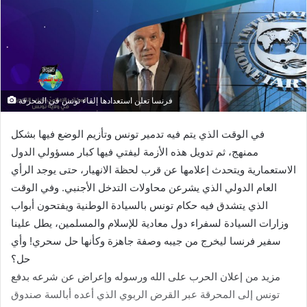
لصندوق النقد الدولي، هي سياسة أمريكية معلومة لكل ذي لب
وبصيرة، ولذلك فإن اختيار وزارات يُفترض أن تكون سيادية كمنطلق
لزيارات السفير الجديد، يُعفي أمريكا من المساءلة عن كل تهم
المشاركة في التآمر على أمن الدولة، وينسف كل الخطابات الرئاسية
التي تتحدث عن السيادة، ويضعها في خانة المزايدات السياسية مع
الخصوم، وليس أدل على ذلك من إعلان « حرب التحرير » أو
« الحرب الضروس » في الداخل، ثم فتح أبواب وزارات السيادة
لأعداء الأمة في الخارج، بمنطق: أسد عليّ وفي الحروب نعامة.
رابعا: إن الرئاسة والحكومة والبرلمان الجديد مطالبون جميعا بكشف
فحوى الاتفاقية العسكرية التي تم توقيعها مع أمريكا يوم 30 أيلول/
سبتمبر 2020، لتدوم عشر سنوات، وألا يغطوا عن هذه الجريمة التي
حصلت في عهد قيس سعيد بالحديث عن حكام « العشرية السوداء »،
حتى لا يستفيق الشعب على عشرية أشد حلكة وسوادا.
ختاما، نُذكر الجميع في هذا البلد حكّاما ومحكومين بأن الاتفاقيات
والترتيبات العسكرية والأمنية المبرمة مع دول الكفر وعلى رأسها