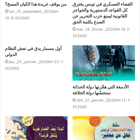
القضاء العسكري في تونس يخترق
من يوقف عربدة هذا الكيان المسخ؟
كل القواعد الدستورية والحواجز
lun _15 _septembre _2025AH
القانونية ليمنع حزب التحرير عن
15-9-2025AD
الصدع بكلمة الحق
mar _18 _février _2025AH 18-2-
2025AD
أول مسمار يدق في نعش النظام
الدولي
jeu _23 _janvier _2025AH 23-1-
2025AD
الأدمغة التي هجّرتها دولة الحداثة
ستحضُنها دولة الخلافة
dim _12 _janvier _2025AH 12-1-
2025AD