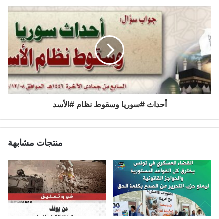
أحداث #سوريا وسقوط نظام #الأسد
منتجات مشابهة