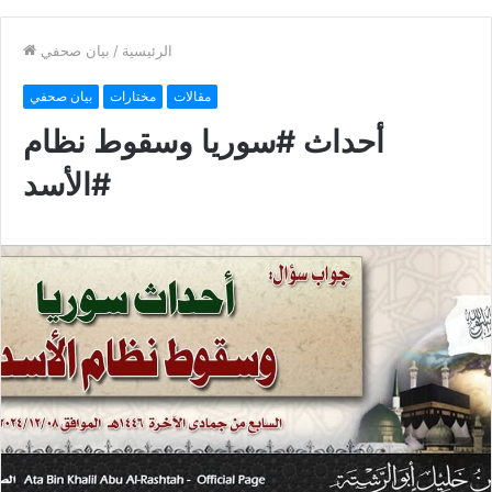
ا
ف
ل
ح
ى
ة
ا
ل
س
ا
ب
ق
ة