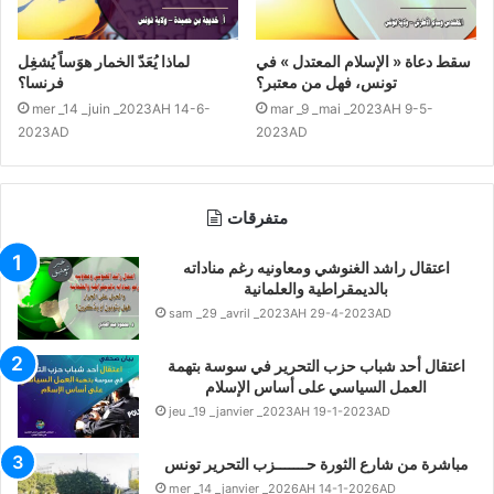
سقط دعاة « الإسلام المعتدل » في
لماذا يُعَدّ الخمار هوَساً يُشغِل
تونس، فهل من معتبر؟
فرنسا؟
mer _14 _juin _2023AH 14-6-
mar _9 _mai _2023AH 9-5-
2023AD
2023AD
متفرقات
اعتقال راشد الغنوشي ومعاونيه رغم مناداته
بالديمقراطية والعلمانية
sam _29 _avril _2023AH 29-4-2023AD
اعتقال أحد شباب حزب التحرير في سوسة بتهمة
العمل السياسي على أساس الإسلام
jeu _19 _janvier _2023AH 19-1-2023AD
مباشرة من شارع الثورة حـــــــزب التحرير تونس
mer _14 _janvier _2026AH 14-1-2026AD