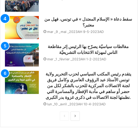
سقط دعاة « الإسلام المعتدل » في تونس، فهل من
معتبر؟
mar _9 _mai _2023AH 9-5-2023AD
مغالطات سياسيّة يصرّح بها الرئيس إثر مقاطعة
الناس لمهزلة الانتخابات التشريعيّة
mer _1 _février _2023AH 1-2-2023AD
يتقدم رئيس المكتب السياسي لحزب التحرير ولاية
تونس الأستاذ عبد الرؤوف العامري وكامل فريق
لجنة الاتصالات المركزية للحزب بالشكر لكل من
حضر أو ساهم في مأدبة الإفطار والمسامرة التي
نظمتها لجنة الاتصالات في ذكرى غزوة بدر الكبرى.
lun _10 _avril _2023AH 10-4-2023AD
ا
ا
ل
ل
ت
ص