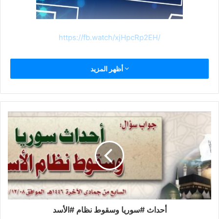
https://fb.watch/xjHpcRp2EH/
أظهر المزيد
أحداث #سوريا وسقوط نظام #الأسد