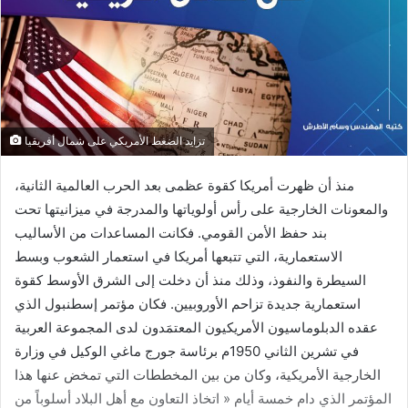
تزايد الضغط الأمريكي على شمال أفريقيا
منذ أن ظهرت أمريكا كقوة عظمى بعد الحرب العالمية الثانية،
والمعونات الخارجية على رأس أولوياتها والمدرجة في ميزانيتها تحت
بند حفظ الأمن القومي. فكانت المساعدات من الأساليب
الاستعمارية، التي تتبعها أمريكا في استعمار الشعوب وبسط
السيطرة والنفوذ، وذلك منذ أن دخلت إلى الشرق الأوسط كقوة
استعمارية جديدة تزاحم الأوروبيين. فكان مؤتمر إسطنبول الذي
عقده الدبلوماسيون الأمريكيون المعتمَدون لدى المجموعة العربية
في تشرين الثاني 1950م برئاسة جورج ماغي الوكيل في وزارة
الخارجية الأمريكية، وكان من بين المخططات التي تمخض عنها هذا
المؤتمر الذي دام خمسة أيام « اتخاذ التعاون مع أهل البلاد أسلوباً من