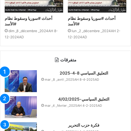
مدير الاستخبارات المركزية الأمريكية ويليام بيرنز في كانون الثاني/
يناير 2023 والتقى بحفتر في بنغازي والدبيبة في طرابلس.
أحداث #سوريا وسقوط نظام
أحداث #سوريا وسقوط نظام
#الأسد
#الأسد
كما تزايد ضغط القيادة العسكرية الأمريكية في أفريقيا، حيث زار قائد
dim _8 _décembre _2024AH 8-
lun _2 _décembre _2024AH 2-
الأفريكوم الفريق أول « مايكل لانجلي » تونس في 19/10/2022،
12-2024AD
12-2024AD
دون لقاء الرئيس قيس سعيد، ثم زار الجزائر في 08/02/2023 وأكد
أنه تبادل مع رئيسها عبد المجيد تبون وجهات النظر التي ستشكل
« أرضية صلبة للعمل معا ».
متفرقات
وكان ذلك قبيل انعقاد مؤتمر رؤساء الأركان لجيوش دول قارة أفريقيا
التعليق السياسي 8-4-2025
mar _8 _avril _2025AH 8-4-2025AD
في روما يوم 02/03/2023، أين اجتمع قائد الأفريكوم مع رئيس
الأركان الفريق أول محمد الحداد، ورئيس أركان قوات القيادة العامة
الفريق أول عبد الرازق الناظوري، من أجل بحث موضوع إنشاء وحدة
التعليق السياسي-4/02/2025
مشتركة كخطوة أولى لتوحيد الجيش الليبي.
mar _4 _février _2025AH 4-2-2025AD
في المقابل، فقد كانت شروط وإملاءات صندوق النقد الدولي ثم
فكرة حزب التحرير
سحب ملف تونس من اجتماعات مجلس إدارة الصندوق في كانون