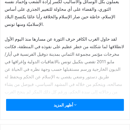
يعملون بكل الوسائل والأساليب لكسر إرادة الشعب وإخماد نفسه
الثوري، والقضاء على أي محاولة للتغيير الجذري على أساس
الإسلام، خاصّة حين صار الإسلام والخلافة رأيا عامّا يكتسح البلاد
الإسلاميّة ومنها تونس.
لقد حاول الغرب الكافر حرف الثورة عن مسارها منذ اليوم الأول
لانطلاقها لما شكلته من خطر عظيم على نفوذه في المنطقة، فكانت
مخرجات مؤتمر مجموعة الثماني بمدينة دوفيل الفرنسية في أيار/
مايو 2011 تقضي بتكبيل تونس بالاتفاقيات الدولية وإغراقها في
الديون الخارجية ورسم مستقبلها حسب وجهة نظره في الحياة عن
طريق دستور وضعي يقصي به الإسلام عن الحكم ويحفظ له
مصالحه، ويتحكم من خلاله في المشهد السياسي، فيوصل من يشاء
من رجالاته إلى سدة الحكم، ورغم كل ذلك المكر لم ينجح الغرب
وأدواته الرخيصة في إخماد جذوة الثورة، فكانت حركة 25 تموز/يوليو
أظهر المزيد
2021 لإنقاذ النظام العلماني المتهالك عبر استبدال عميل بعميل
وتغيير دستور 2014 العلماني بدستور علماني آخر، فيضمن بذلك بقاء
البلاد تحت سيطرته تخطيطا وتشريعا وتنفيذا بعد أن يبعدهم عن دينهم
ونظامه وأحكامه.