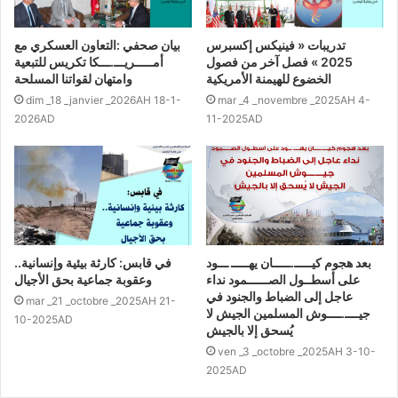
تدريبات « فينيكس إكسبرس
بيان صحفي :التعاون العسكري مع
2025 » فصل آخر من فصول
أمـــــريـــ.ـــكا تكريس للتبعية
الخضوع للهيمنة الأمريكية
وامتهان لقواتنا المسلحة
dim _18 _janvier _2026AH 18-1-
mar _4 _novembre _2025AH 4-
2026AD
11-2025AD
بعد هجوم كيـــــ.ـــــان يهـــــ ـــود
في قابس: كارثة بيئية وإنسانية..
على أسطــول الصــــــمود نداء
وعقوبة جماعية بحق الأجيال
عاجل إلى الضباط والجنود في
mar _21 _octobre _2025AH 21-
جيــــ.ــــوش المسلمين الجيش لا
10-2025AD
يُسحق إلا بالجيش
ven _3 _octobre _2025AH 3-10-
2025AD