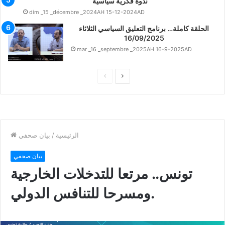
ندوة فكرية سياسية
dim _15 _décembre _2024AH 15-12-2024AD
الحلقة كاملة… برنامج التعليق السياسي الثلاثاء
16/09/2025
mar _16 _septembre _2025AH 16-9-2025AD
ا
ا
ل
ل
ت
ص
ا
ف
ل
ح
ى
ة
ا
ل
س
ا
ب