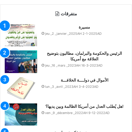
متفرقات
مسيرة
jeu _2 _janvier _2025AH 2-1-2025AD
الرئيس والحكومة والبرلمان، مطالبون بتوضيح
العلاقة مع أمريكا
jeu _16 _mars _2023AH 16-3-2023AD
الأموال في دولــــة الخلافـــة
lun _3 _avril _2023AH 3-4-2023AD
هل يُطلب العدل من أمريكا الظالمة وبين يديها؟!
ven _9 _décembre _2022AH 9-12-2022AD