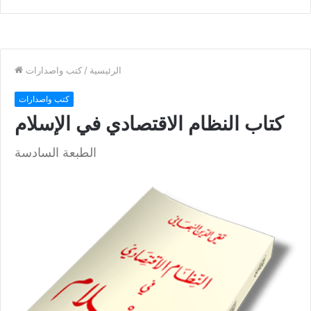
ل
ل
ت
ص
ا
ف
ل
ح
ى
ة
ا
ل
س
ا
ب
ق
ة