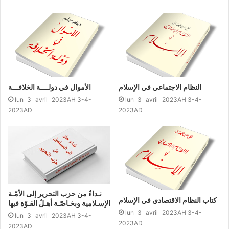
السلطان. ولما كانت الفكرة المعينة عن الحياة تتمثل في
مجموعة من المفاهيم والمقاييس والقناعات، كانت هذه
المجموعة من المفاهيم والمقاييس والقناعات هي التي تعتبر
أساساً، والسلطة إنما ترعى شؤون الناس وتشرف على تسيير
مصالحهم بحسب هذه المجموعة؛ ولذلك كان الأساس مجموعة
من الأفكار وليس فكرة واحدة، وهذه المجموعة من الأفكار قد
النظام الاجتماعي في الإسلام
الأموال في دولــــة الخلافـــة
أوجـدت بمجـمـوعـهـا النظرة إلى الحياة، وتبعاً لها وجدت النظرة
lun _3 _avril _2023AH 3-4-
lun _3 _avril _2023AH 3-4-
إلى المصالح وقام السلطان بتسييرها حسب هذه النظرة. ومن
2023AD
2023AD
هنا عرفت الدولة بأنها كيان تنفيذي لمجـمـوعـة المفاهيم
والمقاييس والقناعات التي تقبلتها مجموعة من
نـداءٌ من حزب التحرير إلى الأمّـة
الناس.
كتاب النظام الاقتصادي في الإسلام
الإسـلامية وبخـاصّـة أهـلُ القـوّة فيها
lun _3 _avril _2023AH 3-4-
lun _3 _avril _2023AH 3-4-
2023AD
2023AD