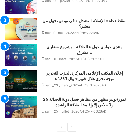
dim _29 _janvier _2023AH 29-1-2023AD
سقط دعاة « الإسلام المعتدل » في تونس، فهل من
معتبر؟
mar _9 _mai _2023AH 9-5-2023AD
منتدى حواري حول « الخلافة ..مشروع حضاري
مشرق «
ven _31 _mars _2023AH 31-3-2023AD
إعلان المكتب الإعلامي المركزي لحزب التحرير
لنتيجة تحري هلال شهر شوال ١٤٤٦ هـ
sam _29 _mars _2025AH 29-3-2025AD
25 تموز/يوليو مظهر من مظاهر فشل دولة الحداثة
ولا خلاص إلا بإقامة الخلافة الراشدة
sam _25 _juillet _2026AH 25-7-2026AD
ا
ا