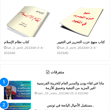
كتاب منهج حزب التحرير في التغيير
كتاب نظام الإسلام
lun _3 _avril _2023AH 3-4-
lun _3 _avril _2023AH 3-4-
2023AD
2023AD
متفرقات
ماذا في لقاء بودن والمدير العام للخزينة الفرنسية
غير المزيد من التبعية وتعميق للأزمة!
sam _25 _mars _2023AH 25-3-2023AD
مستقبل الأجيال اليانعة في تونس..