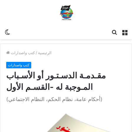
مة
للبحث
Switch
skin
الرئيسية
/
كتب واصدارات
كتب واصدارات
مقـدمـة الدسـتـور أو الأسـباب
المـوجبة له -القسـم الأول
(أحكام عامة، نظام الحكم، النظام الاجتماعي)